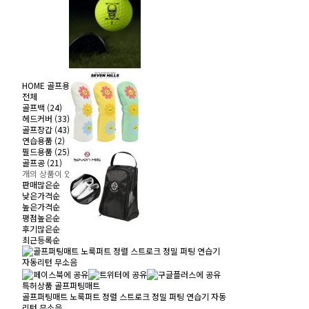
HOME
골프용품
연습용품
전체
골프백 (24)
헤드커버 (33)
골프장갑 (43)
연습용품 (2)
필드용품 (25)
골프공 (21)
개의 상품이 있습니다.
판매많은순
낮은가격순
높은가격순
평점높은순
후기많은순
최근등록순
특허상품 골프퍼팅매트
골프퍼팅매트 노룩퍼트 정렬 스트로크 정밀 퍼팅 연습기 자동
리턴 무소음