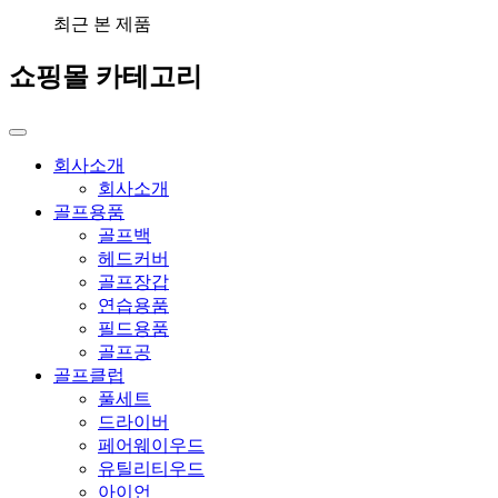
최근 본 제품
쇼핑몰 카테고리
회사소개
회사소개
골프용품
골프백
헤드커버
골프장갑
연습용품
필드용품
골프공
골프클럽
풀세트
드라이버
페어웨이우드
유틸리티우드
아이언