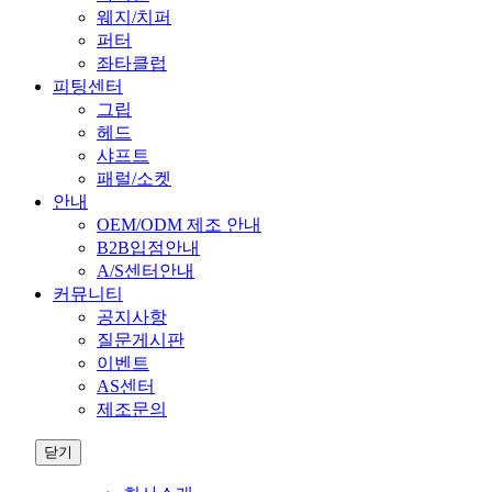
웨지/치퍼
퍼터
좌타클럽
피팅센터
그립
헤드
샤프트
패럴/소켓
안내
OEM/ODM 제조 안내
B2B입점안내
A/S센터안내
커뮤니티
공지사항
질문게시판
이벤트
AS센터
제조문의
닫기