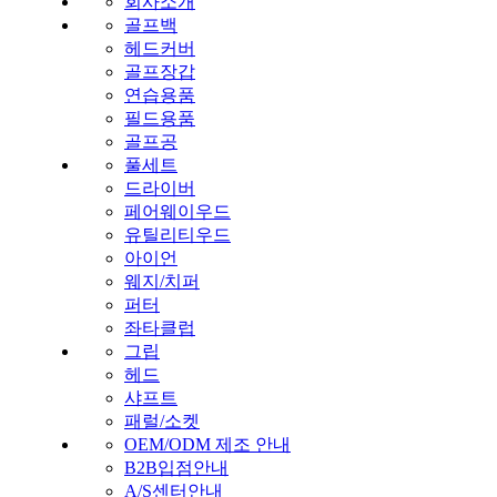
회사소개
골프백
헤드커버
골프장갑
연습용품
필드용품
골프공
풀세트
드라이버
페어웨이우드
유틸리티우드
아이언
웨지/치퍼
퍼터
좌타클럽
그립
헤드
샤프트
패럴/소켓
OEM/ODM 제조 안내
B2B입점안내
A/S센터안내